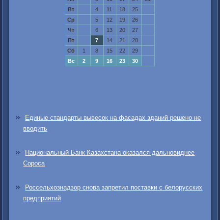
Вт
4
11
18
25
Ср
5
12
19
26
Чт
6
13
20
27
Пт
7
14
21
28
Сб
1
8
15
22
29
Вс
2
9
16
23
30
Единые стандарты вывесок на фасадах зданий решено не
вводить
Национальный Банк Казахстана оказался дальновиднее
Сороса
Россельхознадзор снова запретил поставки с белорусских
предприятий