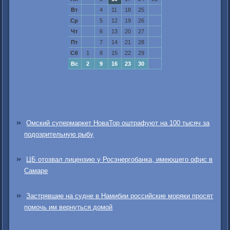
Вт
4
11
18
25
Ср
5
12
19
26
Чт
6
13
20
27
Пт
7
14
21
28
Сб
1
8
15
22
29
Вс
2
9
16
23
30
Омский супермаркет НоваТор оштрафуют на 100 тысяч за
подозрительную рыбу
ЦБ отозвал лицензию у Росэнергобанка, имеющего офис в
Самаре
Застрявшие на судне в Намибии российские моряки просят
помочь им вернуться домой