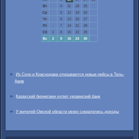
Вт
4
11
18
25
Ср
5
12
19
26
Чт
6
13
20
27
Пт
7
14
21
28
Сб
1
8
15
22
29
Вс
2
9
16
23
30
Из Сочи и Краснодара открываются новые рейсы в Тель-
Авив
Казахский бизнесмен купил украинский банк
У жителей Омской области резко сократились доходы