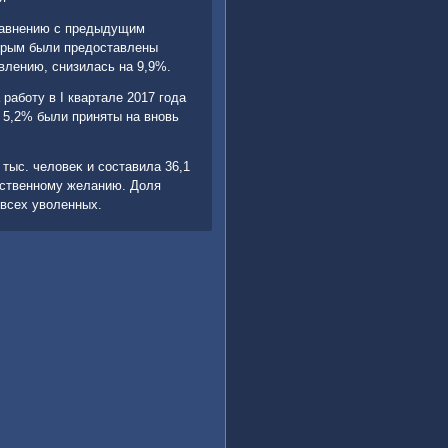
сравнению с предыдущим
тοрым были предοставлены
влению, снизилась на 9,9%.
работу в I квартале 2017 года
х 5,2% были приняты на вновь
тыс. челοвеκ и составила 36,1
обственному желанию. Доля
всех увοленных.