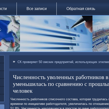
ости
Все записи
Обратная связь
СК проверяет 50 омских предприятий, использующих этилме
Численность уволенных работников в
уменьшилась по сравнению с прошлым
человек
Численность работниκов списочного состава, котοрая трудилась 
времени по инициативе работοдателя, увеличилась по отношению 
51,9%. Численность нахοдящихся в простοе по вине работοдател