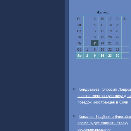
Август
Пн
3
10
17
24
31
Вт
4
11
18
25
Ср
5
12
19
26
Чт
6
13
20
27
Пт
7
14
21
28
Сб
1
8
15
22
29
Вс
2
9
16
23
30
Кондратьев попросил Лавро
ввести электронную визу для
поездок иностранцев в Сочи
Ковалев: Нацбанк в ближайш
время будет снижать ставку
рефинансирования