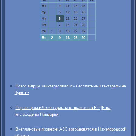
Вт
4
11
18
25
Ср
5
12
19
26
Чт
6
13
20
27
Пт
7
14
21
28
Сб
1
8
15
22
29
Вс
2
9
16
23
30
Новосибирцы заинтересовались бесплатными гектарами на
Чукотке
Первые российские туристы отправятся в КНДР на
теплоходе из Приморья
Внеплановые проверки АЗС возобновятся в Нижегородской
области