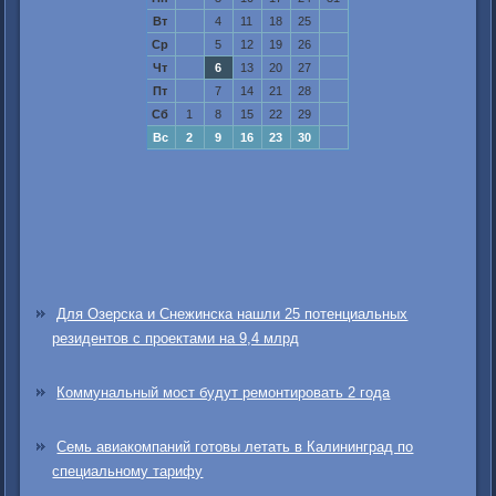
Вт
4
11
18
25
Ср
5
12
19
26
Чт
6
13
20
27
Пт
7
14
21
28
Сб
1
8
15
22
29
Вс
2
9
16
23
30
Для Озерска и Снежинска нашли 25 потенциальных
резидентов с проектами на 9,4 млрд
Коммунальный мост будут ремонтировать 2 года
Семь авиакомпаний готовы летать в Калининград по
специальному тарифу