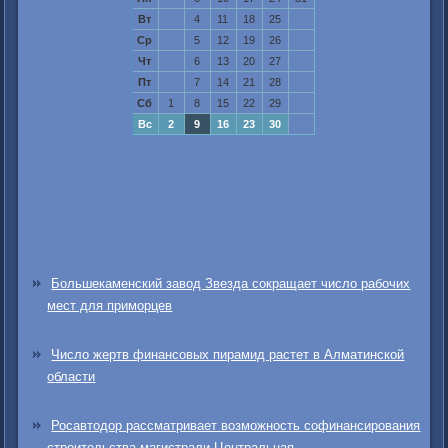
Вт
4
11
18
25
Ср
5
12
19
26
Чт
6
13
20
27
Пт
7
14
21
28
Сб
1
8
15
22
29
Вс
2
9
16
23
30
Большекаменский завод Звезда сокращает число рабочих
мест для приморцев
Число жертв финансовых пирамид растет в Алматинской
области
Росавтодор рассматривает возможность софинансирования
строительства магистрали Центральная