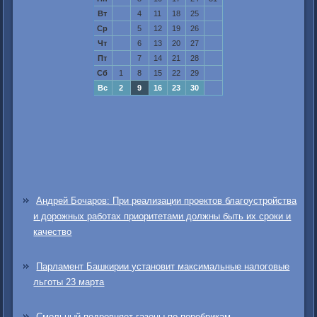
Вт
4
11
18
25
Ср
5
12
19
26
Чт
6
13
20
27
Пт
7
14
21
28
Сб
1
8
15
22
29
Вс
2
9
16
23
30
Андрей Бочаров: При реализации проектов благоустройства
и дорожных работах приоритетами должны быть их сроки и
качество
Парламент Башкирии установит максимальные налоговые
льготы 23 марта
Смольный подровняет газоны по поребрикам