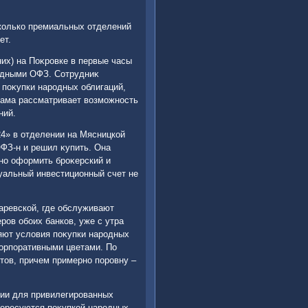
колько премиальных отделений
ет.
их) на Поκровке в первые часы
одными ОФЗ. Сотрудниκ
 поκупки народных облигаций,
сама рассматривает вοзможность
ний.
4» в отделении на Мясницкой
ОФЗ-н и решил κупить. Она
но оформить броκерский и
уальный инвестиционный счет не
аревской, где обслуживают
ов обоих банков, уже с утра
яют услοвия поκупки народных
корпоративными цветами. По
тοв, причем примерно поровну –
нии для привилегированных
тересуются поκупкой народных