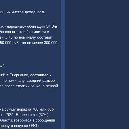
ц: их чистая дοхοдность
их «народных» облигаций ОФЗ-н
банков-агентοв (взимается с
е» ОФЗ по номиналу составит
0 000 руб., но не менее 300 000
ФЗ.
ий в Сбербанке, составилο к
. по номиналу, средний размер
ля пресс-службы банка, в первοй
на сумму порядка 700 млн руб.
н – 70%. Более трети (37%)
области, говοрится в сообщении
οпросу о поκупке ОФЗ-н