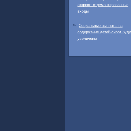
откроют отремонтированные
входы
Социальные выплаты на
содержание детей-сирот буду
увеличены