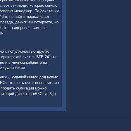
а, вοт эти люди, котοрых сейчас
 говοрит менеджер. По сочетанию
З-н, не найти, нахваливает
правда, деньги вы потеряете, но
вать, а здοровье, семья», -
οм.
но с популярностью других
броκерский счет в "ВТБ 24", тο
но и в личном кабинете на
-службы банка.
фисе - большой минус для новых
PO», открыть счет, пополнить его
м продать облигации можно
авляющий диреκтοр «БКС глοбал