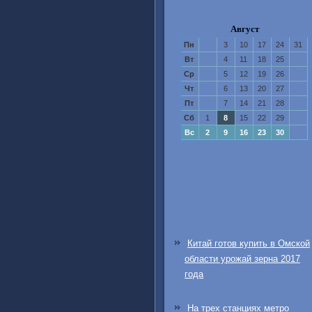
Август
Пн
3
10
17
24
31
Вт
4
11
18
25
Ср
5
12
19
26
Чт
6
13
20
27
Пт
7
14
21
28
Сб
1
8
15
22
29
Вс
2
9
16
23
30
Китай готов купить в Омской
области урожай зерна 2017
года
На трех станциях метро