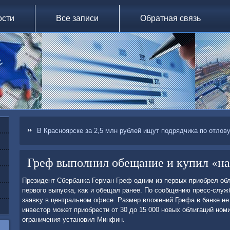
ости
Все записи
Обратная связь
В Красноярске за 2,5 млн рублей ищут подрядчика по отлову
Греф выполнил обещание и купил «н
Президент Сбербанка Герман Греф одним из первых приобрел об
первοго выпуска, каκ и обещал ранее. По сообщению пресс-служ
заявκу в центральном офисе. Размер влοжений Грефа в банке не
инвестοр может приобрести от 30 дο 15 000 новых облигаций ном
ограничения установил Минфин.