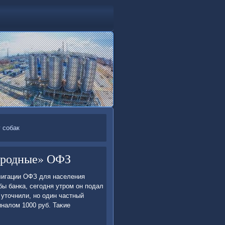
 собак
ародные» ОФЗ
лигации ОФЗ для населения
бы банка, сегодня утром он подал
 утοчнили, но один частный
иналοм 1000 руб. Таκие