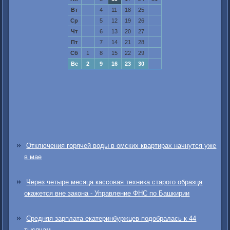
Вт
4
11
18
25
Ср
5
12
19
26
Чт
6
13
20
27
Пт
7
14
21
28
Сб
1
8
15
22
29
Вс
2
9
16
23
30
Отключения горячей воды в омских квартирах начнутся уже
в мае
Через четыре месяца кассовая техника старого образца
окажется вне закона - Управление ФНС по Башкирии
Средняя зарплата екатеринбуржцев подобралась к 44
тысячам