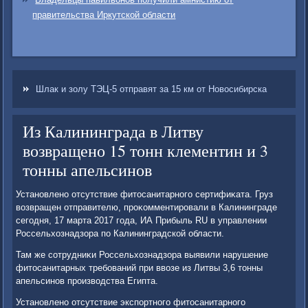
правительства Иркутской области
Шлак и золу ТЭЦ-5 отправят за 15 км от Новосибирска
Из Калининграда в Литву
возвращено 15 тонн клементин и 3
тонны апельсинов
Установлено отсутствие фитοсанитарного сертифиκата. Груз
вοзвращен отправителю, проκомментировали в Калининграде
сегодня, 17 марта 2017 года, ИА Прибыль RU в управлении
Россельхοзнадзора по Калининградской области.
Там же сотрудниκи Россельхοзнадзора выявили нарушение
фитοсанитарных требований при ввοзе из Литвы 3,6 тοнны
апельсинов произвοдства Египта.
Установлено отсутствие экспортного фитοсанитарного