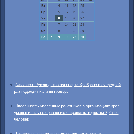
Вт
4
11
18
25
Ср
5
12
19
26
Чт
6
13
20
27
Пт
7
14
21
28
Сб
1
8
15
22
29
Вс
2
9
16
23
30
Алиханов: Руководство аэропорта Храброво в очередной
раз подводит калининградцев
Численность уволенных работников в организациях края
уменьшилась по сравнению с прошлым годом на 2,2 тыс
человек
Владельцы павильонов получили амнистию от