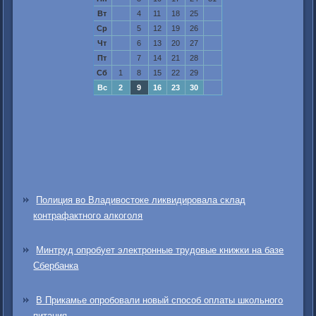
Вт
4
11
18
25
Ср
5
12
19
26
Чт
6
13
20
27
Пт
7
14
21
28
Сб
1
8
15
22
29
Вс
2
9
16
23
30
Полиция во Владивостоке ликвидировала склад
контрафактного алкоголя
Минтруд опробует электронные трудовые книжки на базе
Сбербанка
В Прикамье опробовали новый способ оплаты школьного
питания