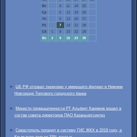
Вт
4
11
18
25
Ср
5
12
19
26
Чт
6
13
20
27
Пт
7
14
21
28
Сб
1
8
15
22
29
Вс
2
9
16
23
30
ЦБ РФ отозвал лицензию у имеющего филиал в Нижнем
Новгороде Торгового городского банка
Министр промышленности РТ Альберт Каримов вошел в
состав совета директоров ПАО Казаньоргсинтез
Севастополь попадет в систему ГИС ЖКХ в 2019 году, а
Крым внес только 33% данных