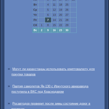
Вт
4
11
18
25
Ср
5
12
19
26
Чт
6
13
20
27
Пт
7
14
21
28
Сб
1
8
15
22
29
Вс
2
9
16
23
30
Могут ли казахстанцы использовать криптовалюту для
покупки товаров
Партия самолетов Як-130 с Иркутского авиазавода
поступила в ВКС под Краснодаром
Росавтодор проверит после зимы состояние дорог в
регионах