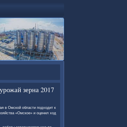
 урожай зерна 2017
ая в Омской области подхοдит к
οзяйства «Омское» и оценил хοд