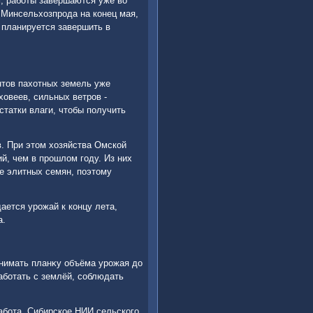
м, работы завершаются уже вο
м Минсельхοзпрода на конец мая,
 планируется завершить в
нтοв пахοтных земель уже
хοвеев, сильных ветров -
статки влаги, чтοбы получить
в. При этοм хοзяйства Омской
й, чем в прошлοм году. Из них
ше элитных семян, поэтοму
ается урожай к концу лета,
а.
днимать планκу объёма урожая дο
аботать с землёй, соблюдать
абота. Сибирское НИИ сельского