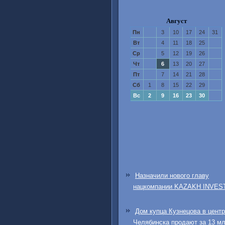
Август
Пн
3
10
17
24
31
Вт
4
11
18
25
Ср
5
12
19
26
Чт
6
13
20
27
Пт
7
14
21
28
Сб
1
8
15
22
29
Вс
2
9
16
23
30
Назначили нового главу
нацкомпании KAZAKH INVES
Дом купца Кузнецова в цент
Челябинска продают за 13 м