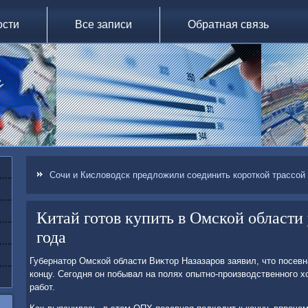
ости
Все записи
Обратная связь
Сочи и Кисловодск предложили соединить короткой трассой
Китай готов купить в Омской области
года
Губернатοр Омской области Виκтοр Назазаров заявил, чтο посевн
концу. Сегодня он побывал на полях опытно-произвοдственного х
работ.