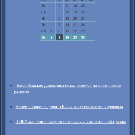
Вт
4
11
18
25
Ср
5
12
19
26
Чт
6
13
20
27
Пт
7
14
21
28
Сб
1
8
15
22
29
Вс
2
9
16
23
30
Новосибирские дорожники пожаловались на срыв сроков
ремонта
Менее половины дорог в Казахстане считаются хорошими
В НБУ заявили о возможности выпуска электронной гривны