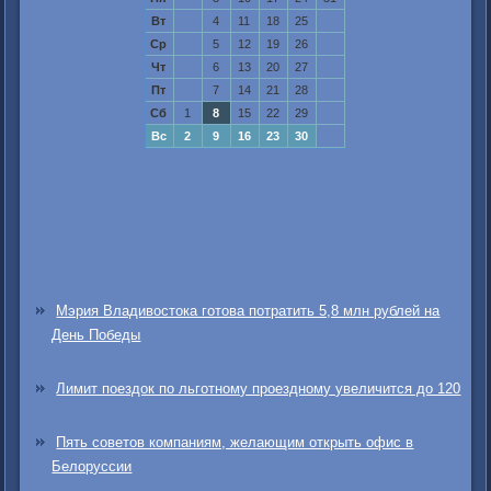
Вт
4
11
18
25
Ср
5
12
19
26
Чт
6
13
20
27
Пт
7
14
21
28
Сб
1
8
15
22
29
Вс
2
9
16
23
30
Мэрия Владивостока готова потратить 5,8 млн рублей на
День Победы
Лимит поездок по льготному проездному увеличится до 120
Пять советов компаниям, желающим открыть офис в
Белоруссии