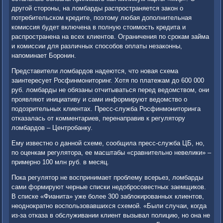
другой стороны, на ломбарды распространяется закон о
потребительском кредите, поэтому любая дополнительная
комиссия будет включена в полную стоимость кредита и
распространена на всех клиентов. Ограничения по срокам займа
и комиссии для различных способов оплаты незаконны,
напоминает Боронин.
Представители ломбардов надеются, что новая схема
заинтересует Росфинмониторинг. Хотя по платежам до 600 000
руб. ломбарды не обязаны отчитываться перед ведомством, они
проявляют инициативу и сами информируют ведомство о
подозрительных клиентах. Пресс-служба Росфинмониторинга
отказалась от комментариев, перенаправив к регулятору
ломбардов – Центробанку.
Ему известно о данной схеме, сообщила пресс-служба ЦБ, но,
по оценкам регулятора, ее масштабы «сравнительно невелики» –
примерно 100 млн руб. в месяц.
Пока регулятор не воспринимает проблему всерьез, ломбарды
сами формируют черные списки недобросовестных заемщиков.
В списке «Фианита» уже более 300 заблокированных клиентов,
неоднократно воспользовавшихся схемой. «Были случаи, когда
из-за отказа в обслуживании клиент вызывал полицию, но она не