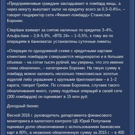
«Предприимчивые граждане закладывают в ломбард вещь, а
через минуту выкупают залог на кредитку всего за 0,3–0,4%», –
говорит гендиректор сети «Фианит-ломбард» Станислав
Боронин.
Сбербанк взимает за снятие наличных по кредитке 3–4%,
Альфа-банк – 3,9–5,9%, «ВТБ 24» – 1–5,5%, к тому же по
операциям в банкоматах установлены суточные лимиты.
«Операции по однодневной схеме с кредитными картами
клиентами ломбардов совершаются неоднократно и в больших
объемах – на сотни тысяч рублей, мы уверены, что это именно
схема обналички», – категоричен Боронин. На такую сумму в
ломбард можно заложить несколько тяжеловесных золотых
изделий либо украшение с крупными бриллиантами – в 1–2
карата, говорит Грибок. По словам Боронина, случаев такого
обналичивания много, сумму подобных операций в своей сети
(300 ломбардов) он оценивает в 15 млн руб.
Доходный бизнес
Весной 2016 г. руководитель департамента финансового
мониторинга и валютного контроля ЦБ Юрий Полупанов
оценивал долю обналичивания с использованием банковских
карт в 80%, а незаконно обналиченную сумму за 2015 г. – в 400