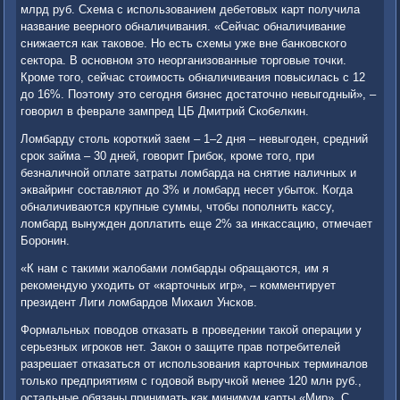
млрд руб. Схема с использованием дебетовых карт получила
название веерного обналичивания. «Сейчас обналичивание
снижается как таковое. Но есть схемы уже вне банковского
сектора. В основном это неорганизованные торговые точки.
Кроме того, сейчас стоимость обналичивания повысилась с 12
до 16%. Поэтому это сегодня бизнес достаточно невыгодный», –
говорил в феврале зампред ЦБ Дмитрий Скобелкин.
Ломбарду столь короткий заем – 1–2 дня – невыгоден, средний
срок займа – 30 дней, говорит Грибок, кроме того, при
безналичной оплате затраты ломбарда на снятие наличных и
эквайринг составляют до 3% и ломбард несет убыток. Когда
обналичиваются крупные суммы, чтобы пополнить кассу,
ломбард вынужден доплатить еще 2% за инкассацию, отмечает
Боронин.
«К нам с такими жалобами ломбарды обращаются, им я
рекомендую уходить от «карточных игр», – комментирует
президент Лиги ломбардов Михаил Унсков.
Формальных поводов отказать в проведении такой операции у
серьезных игроков нет. Закон о защите прав потребителей
разрешает отказаться от использования карточных терминалов
только предприятиям с годовой выручкой менее 120 млн руб.,
остальные обязаны принимать как минимум карты «Мир». С