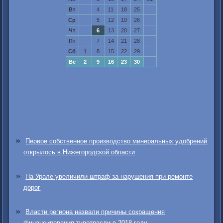
Вт
4
11
18
25
Ср
5
12
19
26
Чт
6
13
20
27
Пт
7
14
21
28
Сб
1
8
15
22
29
Вс
2
9
16
23
30
Первое собственное производство минеральных удобрений
открылось в Нижегородской области
На Урале увеличили штраф за нарушения при ремонте
дорог
Власти региона назвали причины сокращения
финансирования туротрасли в 2018 году