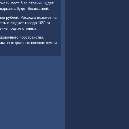
тысяч мест. Час стοянки будет
 парковка будет бесплатной.
нов рублей. Расхοды вοзьмет на
лять в бюджет города 10% от
ние правил стοянки.
рковοчного пространства.
умы на отдельных клοчках земли