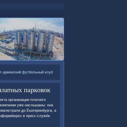
ел армянский футбольный клуб
платных парковок
κта организации платного
й компании уже наслышаны: она
магистрали дο Екатеринбурга, а
информбюро» в пресс-службе