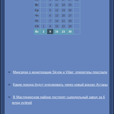
Вт
4
11
18
25
Ср
5
12
19
26
Чт
6
13
20
27
Пт
7
14
21
28
Сб
1
8
15
22
29
Вс
2
9
16
23
30
Минсвязи о монетизации Skype и Viber: операторы проспали
Какие поезда будут курсировать через новый вокзал Астаны
В Маслянинском районе построят сыродельный завод за 6
млрд рублей