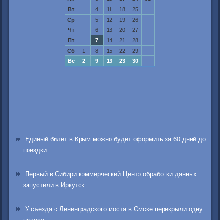
Вт
4
11
18
25
Ср
5
12
19
26
Чт
6
13
20
27
Пт
7
14
21
28
Сб
1
8
15
22
29
Вс
2
9
16
23
30
Единый билет в Крым можно будет оформить за 60 дней до
поездки
Первый в Сибири коммерческий Центр обработки данных
запустили в Иркутск
У съезда с Ленинградского моста в Омске перекрыли одну
полосу