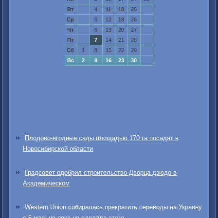
Вт
4
11
18
25
Ср
5
12
19
26
Чт
6
13
20
27
Пт
7
14
21
28
Сб
1
8
15
22
29
Вс
2
9
16
23
30
Плодово-ягодные сады площадью 170 га посадят в
Новосибирской области
Градсовет одобрил строительство Дворца дзюдо в
Академическом
Western Union собиралась прекратить переводы на Украину
с 5 мая, но пока не сделала этого