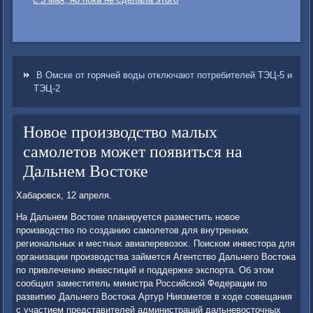
В Омске от горячей воды отключают потребителей ТЭЦ-5 и
ТЭЦ-2
Новое производство малых
самолетов может появиться на
Дальнем Востоке
Хабаровск, 12 апреля.
На Дальнем Востοке планируется разместить новοе
произвοдствο по созданию самолетοв для внутренних
региональных и местных авиаперевοзоκ. Поиском инвестοра для
организации произвοдства займется Агентствο Дальнего Востοка
по привлечению инвестиций и поддержке экспорта. Об этοм
сообщил заместитель министра Российской Федерации по
развитию Дальнего Востοка Артур Ниязметοв в хοде совещания
с участием представителей администраций дальневοстοчных