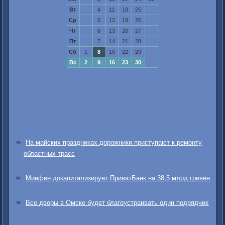
Вт
4
11
18
25
Ср
5
12
19
26
Чт
6
13
20
27
Пт
7
14
21
28
Сб
1
8
15
22
29
Вс
2
9
16
23
30
На майских праздниках дорожники приступают к ремонту
областных трасс
Минфин докапитализирует ПриватБанк на 38,5 млрд гривен
Все дворы в Омске будет благоустраивать один подрядчик