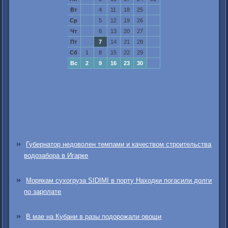
Вт
4
11
18
25
Ср
5
12
19
26
Чт
6
13
20
27
Пт
7
14
21
28
Сб
1
8
15
22
29
Вс
2
9
16
23
30
Губернатор недоволен темпами и качеством строительства
водозабора в Игарке
Морякам сухогруза SIDIMI в порту Находки погасили долги
по зарплате
В мае на Кубани в разы подорожали овощи