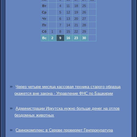
Вт
4
11
18
25
Ср
5
12
19
26
Чт
6
13
20
27
Пт
7
14
21
28
Сб
1
8
15
22
29
Вс
2
9
16
23
30
Через четыре месяца кассовая техника старого образца
окажется вне закона - Управление ФНС по Башкирии
Администрации Иркутска нужно больше денег на отлов
бездомных животных
Свинокомплекс в Серове проверяет Генпрокуратура