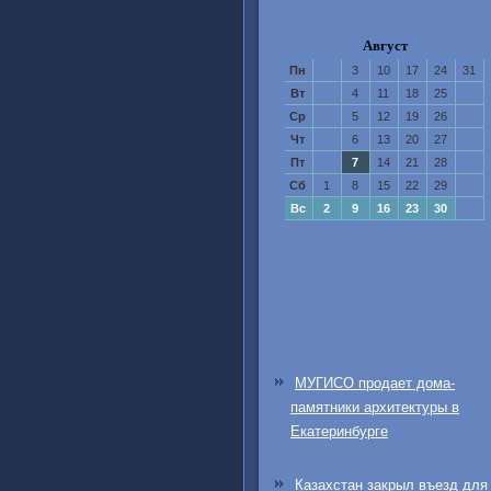
Август
Пн
3
10
17
24
31
Вт
4
11
18
25
Ср
5
12
19
26
Чт
6
13
20
27
Пт
7
14
21
28
Сб
1
8
15
22
29
Вс
2
9
16
23
30
МУГИСО продает дома-
памятники архитектуры в
Екатеринбурге
Казахстан закрыл въезд для