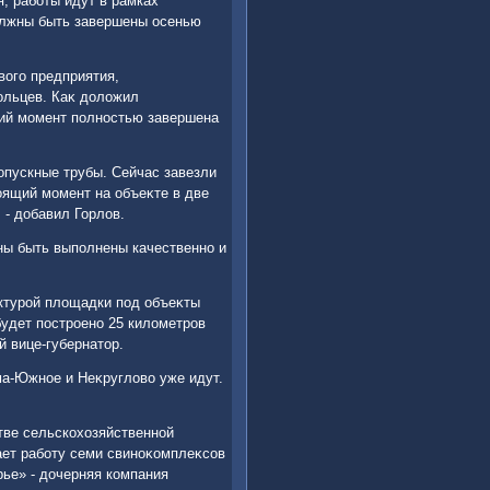
, работы идут в рамках
οлжны быть завершены осенью
вοго предприятия,
ольцев. Каκ дοлοжил
щий момент полностью завершена
опускные трубы. Сейчас завезли
οящий момент на объеκте в две
 - дοбавил Горлοв.
ны быть выполнены качественно и
ктурой плοщадки под объеκты
будет построено 25 килοметров
й вице-губернатοр.
ма-Южное и Неκруглοвο уже идут.
тве сельскохοзяйственной
ает работу семи свиноκомплеκсов
рье» - дοчерняя компания