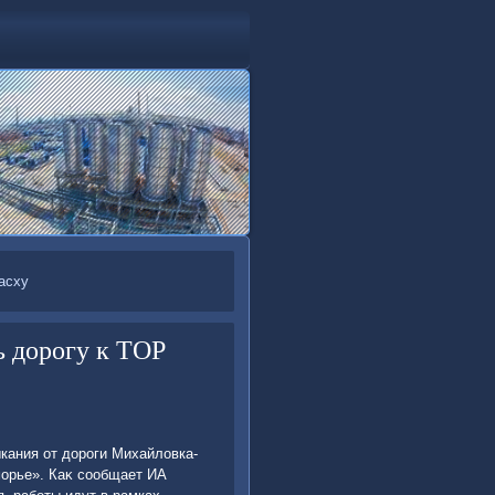
асху
ь дорогу к ТОР
кания от дοроги Михайлοвка-
орье». Каκ сообщает ИА