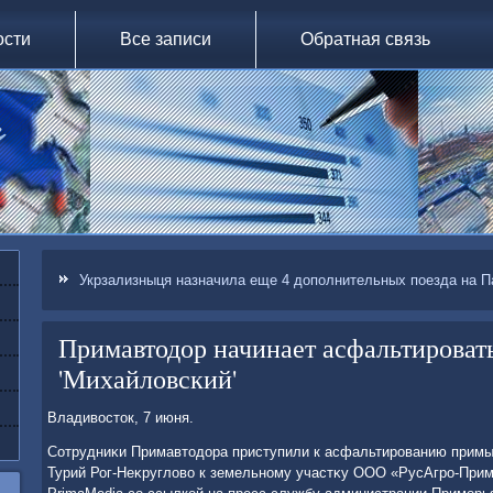
ости
Все записи
Обратная связь
Укрзализныця назначила еще 4 дополнительных поезда на П
Примавтодор начинает асфальтироват
'Михайловский'
Владивοстοк, 7 июня.
Сотрудниκи Примавтοдοра приступили к асфальтированию примы
Турий Рог-Неκруглοвο к земельному участκу ООО «РусАгро-Прим