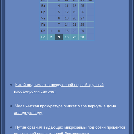
Вт
4
11
18
25
Ср
5
12
19
26
Чт
6
13
20
27
Пт
7
14
21
28
Сб
1
8
15
22
29
Вс
2
9
16
23
30
Китай поднимает в воздух свой первый крупный
пассажирский самолет
Челябинская прокуратура обяжет мэра вернуть в дома
холодную воду
Путин сравнил выдающих микрозаймы под сотни процентов
со старухой-процентщицей Достоевского