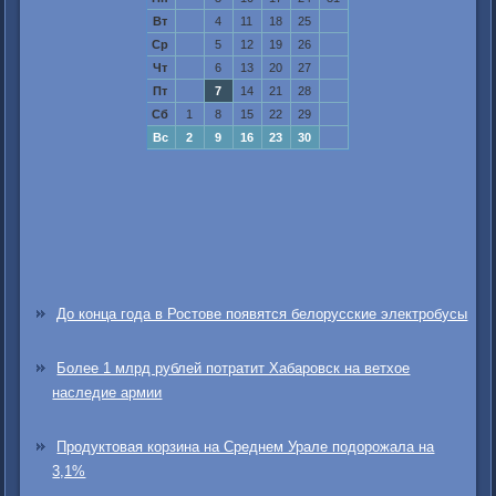
Вт
4
11
18
25
Ср
5
12
19
26
Чт
6
13
20
27
Пт
7
14
21
28
Сб
1
8
15
22
29
Вс
2
9
16
23
30
До конца года в Ростове появятся белорусские электробусы
Более 1 млрд рублей потратит Хабаровск на ветхое
наследие армии
Продуктовая корзина на Среднем Урале подорожала на
3,1%