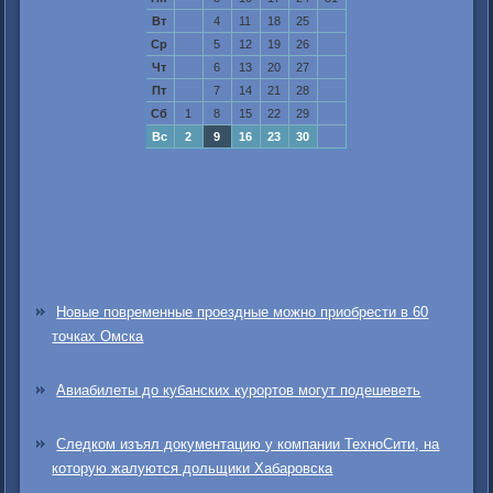
Вт
4
11
18
25
Ср
5
12
19
26
Чт
6
13
20
27
Пт
7
14
21
28
Сб
1
8
15
22
29
Вс
2
9
16
23
30
Новые повременные проездные можно приобрести в 60
точках Омска
Авиабилеты до кубанских курортов могут подешеветь
Следком изъял документацию у компании ТехноСити, на
которую жалуются дольщики Хабаровска