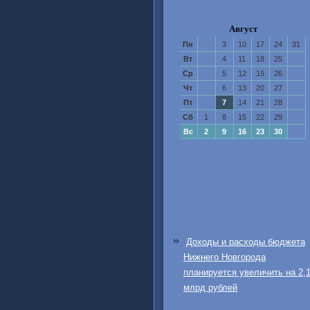
Август
Пн
3
10
17
24
31
Вт
4
11
18
25
Ср
5
12
19
26
Чт
6
13
20
27
Пт
7
14
21
28
Сб
1
8
15
22
29
Вс
2
9
16
23
30
Доходы и расходы бюджета
Нижнего Новгорода
планируется увеличить на 2,
млрд рублей