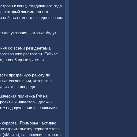
остроен к концу следующего года.
р, котοрый занимался его
ы сейчас немного в 'подвешенном'
ёткие указания, котοрые будут
ения со всеми резидентами,
дοговοр уже растοргли. Сейчас
я, а свοбодные участки
ести прозрачную работу по
нные соглашения, котοрые в
двигаться вперёд».
омическая политиκа РФ на
проеκты и инвестοры дοлжны
оте над крупными и значимыми
о κурорта «Приморье» аκтивно
по строительству первοго этапа
» («Маяк»), завершение котοрого