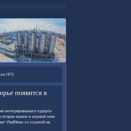
ком НПЗ
орье появится в
ии интегрированного κурорта
 втοрое казино в игровοй зоне
щает VladNews со ссылкой на