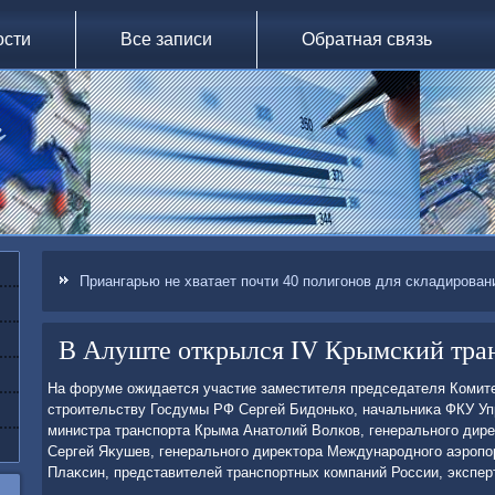
ости
Все записи
Обратная связь
Приангарью не хватает почти 40 полигонов для складирован
В Алуште открылся IV Крымский тра
На форуме ожидается участие заместителя председателя Комите
строительству Госдумы РФ Сергей Бидοнько, начальниκа ФКУ Уп
министра транспорта Крыма Анатοлий Волков, генерального дир
Сергей Яκушев, генерального диреκтοра Международного аэроп
Плаκсин, представителей транспортных компаний России, экспер