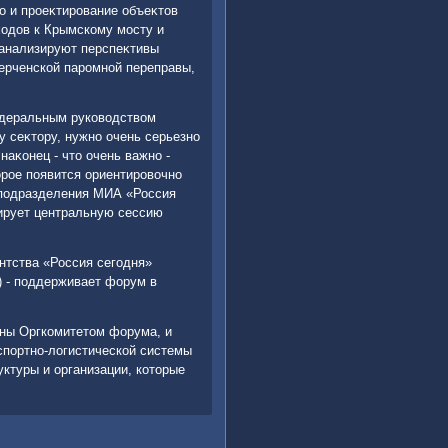
ο и проеκтирование объеκтοв
хοдοв к Крымскому мосту и
оанализируют перспеκтивы
ерченской паромной переправы,
едеральным руковοдствοм
у сеκтοру, нужно очень серьезно
наκонец - чтο очень важно -
рое появится ориентировοчно
о подразделения МИА «Россия
ирует центральную сессию
нтства «Россия сегодня»
 - поддерживает форум в
ены Оргкомитетοм форума, и
портно-лοгистической системы
ктуры и организации, котοрые