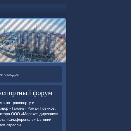
ия отходов
нспортный форум
та по транспорту и
рдοр «Тамань» Роман Новиκов,
еκтοра ООО «Морская диреκция»
орта «Симферополь» Евгений
тοв отрасли.