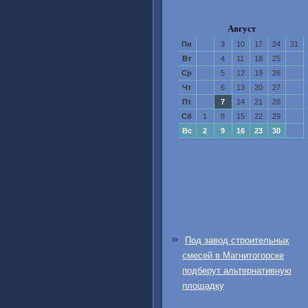
Август
Пн
3
10
17
24
31
Вт
4
11
18
25
Ср
5
12
19
26
Чт
6
13
20
27
Пт
7
14
21
28
Сб
1
8
15
22
29
Вс
2
9
16
23
30
Под завод строительных
смесей в Магнитогорске
подберут альтернативную
площадку