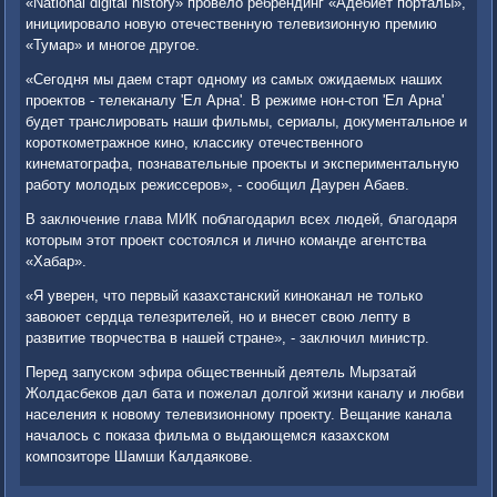
«National digital history» провело ребрендинг «Адебиет порталы»,
инициировало новую отечественную телевизионную премию
«Тумар» и многое другое.
«Сегодня мы даем старт одному из самых ожидаемых наших
проектов - телеканалу 'Ел Арна'. В режиме нон-стоп 'Ел Арна'
будет транслировать наши фильмы, сериалы, документальное и
короткометражное кино, классику отечественного
кинематографа, познавательные проекты и экспериментальную
работу молодых режиссеров», - сообщил Даурен Абаев.
В заключение глава МИК поблагодарил всех людей, благодаря
которым этот проект состоялся и лично команде агентства
«Хабар».
«Я уверен, что первый казахстанский киноканал не только
завоюет сердца телезрителей, но и внесет свою лепту в
развитие творчества в нашей стране», - заключил министр.
Перед запуском эфира общественный деятель Мырзатай
Жолдасбеков дал бата и пожелал долгой жизни каналу и любви
населения к новому телевизионному проекту. Вещание канала
началось с показа фильма о выдающемся казахском
композиторе Шамши Калдаякове.