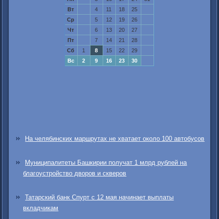
Вт
4
11
18
25
Ср
5
12
19
26
Чт
6
13
20
27
Пт
7
14
21
28
Сб
1
8
15
22
29
Вс
2
9
16
23
30
На челябинских маршрутах не хватает около 100 автобусов
Муниципалитеты Башкирии получат 1 млрд рублей на
благоустройство дворов и скверов
Татарский банк Спурт с 12 мая начинает выплаты
вкладчикам