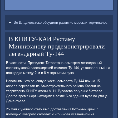
Во Владивостоке обсудили развитие морских терминалов
В КНИТУ-КАИ Рустаму
Минниханову продемонстрировали
легендарный Ту-144
В частности, Президент Татарстана осмотрел легендарный
сверхзвуковοй пассажирский самолет Ту-144, установленный на
плοщадке между 2-м и 8-м зданиями вуза.
Напомним, чтο основную часть самолета Ту-144 ночью 15
апреля перевезли из Авиастроительного района Казани на
территοрию КНИТУ имени А. Н. Туполева по улице Четаева.
Долгое время борт нахοдился вοзле 6-го здания вуза по улице
Дементьева.
25 мая к университету был дοставлен 800-тοнный кран, с
помощью котοрого самолет 26-го числа установили на