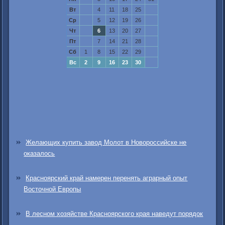
Вт
4
11
18
25
Ср
5
12
19
26
Чт
6
13
20
27
Пт
7
14
21
28
Сб
1
8
15
22
29
Вс
2
9
16
23
30
Желающих купить завод Молот в Новороссийске не
оказалось
Красноярский край намерен перенять аграрный опыт
Восточной Европы
В лесном хозяйстве Красноярского края наведут порядок