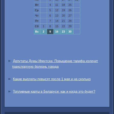
Вт
4
11
18
25
Ср
5
12
19
26
Чт
6
13
20
27
Пт
7
14
21
28
Сб
1
8
15
22
29
Вс
2
9
16
23
30
Депутаты Думы Иркутска: Повышение тарифа излечит
транспортную болезнь города
Какие выплаты повысят после 1 мая и на сколько
Топливные карты в Беларуси: как и когда это будет?