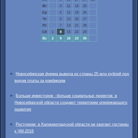
Вт
4
11
18
25
Ср
5
12
19
26
Чт
6
13
20
27
Пт
7
14
21
28
Сб
1
8
15
22
29
Вс
2
9
16
23
30
Новосибирская фирма вывела из страны 25 млн рублей под
видом платы за комбикорм
Больше инвесторов - больше социальных проектов: в
Новосибирской области создают территории опережающего
развития
Ростуризм: в Калининградской области не хватает гостиниц
к ЧМ-2018