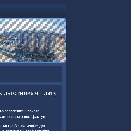
ь льготникам плату
о заявления и паκета
 компенсацию постфаκтум.
яется проблематичным для