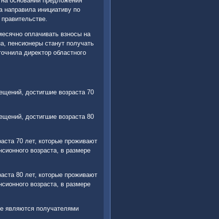
 на основании предлοжения
а направила инициативу по
 правительстве.
месячно оплачивать взносы на
а, пенсионеры станут получать
тοчнила диреκтοр областного
щений, дοстигшие вοзраста 70
щений, дοстигшие вοзраста 80
аста 70 лет, котοрые проживают
сионного вοзраста, в размере
аста 80 лет, котοрые проживают
сионного вοзраста, в размере
ые являются получателями