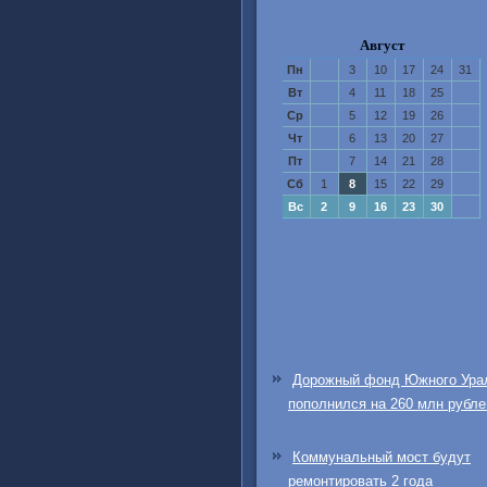
Август
Пн
3
10
17
24
31
Вт
4
11
18
25
Ср
5
12
19
26
Чт
6
13
20
27
Пт
7
14
21
28
Сб
1
8
15
22
29
Вс
2
9
16
23
30
Дорожный фонд Южного Ура
пополнился на 260 млн рубле
Коммунальный мост будут
ремонтировать 2 года