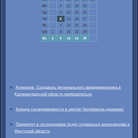
Вт
4
11
18
25
Ср
5
12
19
26
Чт
6
13
20
27
Пт
7
14
21
28
Сб
1
8
15
22
29
Вс
2
9
16
23
30
Алиханов: Создавать регионального авиаперевозчика в
Калининградской области необязательно
Аренда госнедвижимости в центре Челябинска дешевеет
Приоритет в господдержке будет отдаваться моногородам в
Иркутской области