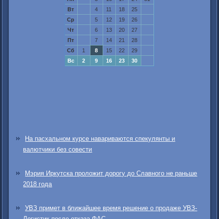
Вт
4
11
18
25
Ср
5
12
19
26
Чт
6
13
20
27
Пт
7
14
21
28
Сб
1
8
15
22
29
Вс
2
9
16
23
30
На пасхальном курсе навариваются спекулянты и
валютчики без совести
Мэрия Иркутска проложит дорогу до Славного не раньше
2018 года
УВЗ примет в ближайшее время решение о продаже УВЗ-
Логистик после отказа ФАС