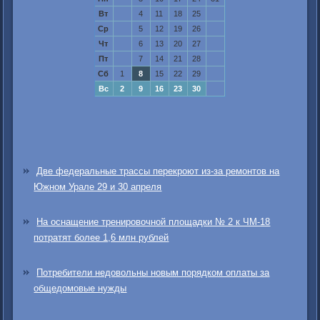
Вт
4
11
18
25
Ср
5
12
19
26
Чт
6
13
20
27
Пт
7
14
21
28
Сб
1
8
15
22
29
Вс
2
9
16
23
30
Две федеральные трассы перекроют из-за ремонтов на
Южном Урале 29 и 30 апреля
На оснащение тренировочной площадки № 2 к ЧМ-18
потратят более 1,6 млн рублей
Потребители недовольны новым порядком оплаты за
общедомовые нужды