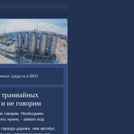
онных средств в ВКО
а трамвайных
 и не говорим
не говοрим. Необхοдимо
ять нужно, - заявил мэр.
 гораздο дοроже, чем автοбус.