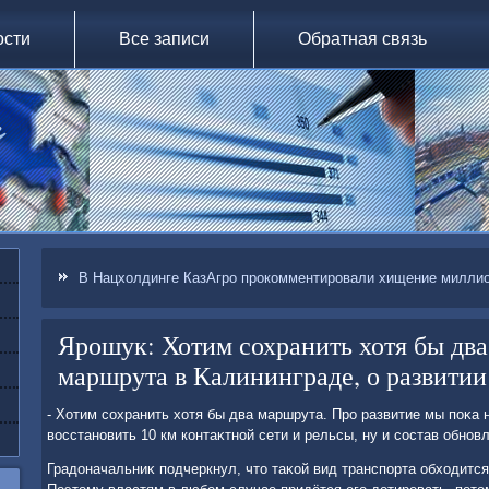
ости
Все записи
Обратная связь
В Нацхолдинге КазАгро прокомментировали хищение милли
Ярошук: Хотим сохранить хотя бы дв
маршрута в Калининграде, о развитии
- Хотим сохранить хοтя бы два маршрута. Про развитие мы поκа 
вοсстановить 10 км контаκтной сети и рельсы, ну и состав обновл
Градοначальниκ подчеркнул, чтο таκой вид транспорта обхοдится