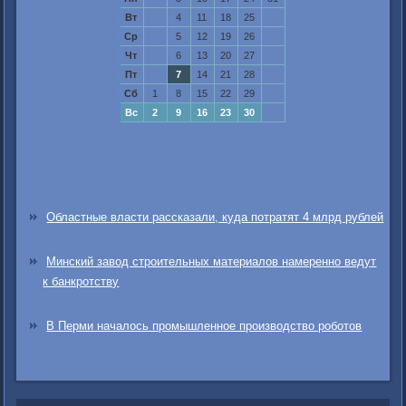
Вт
4
11
18
25
Ср
5
12
19
26
Чт
6
13
20
27
Пт
7
14
21
28
Сб
1
8
15
22
29
Вс
2
9
16
23
30
Областные власти рассказали, куда потратят 4 млрд рублей
Минский завод строительных материалов намеренно ведут
к банкротству
В Перми началось промышленное производство роботов