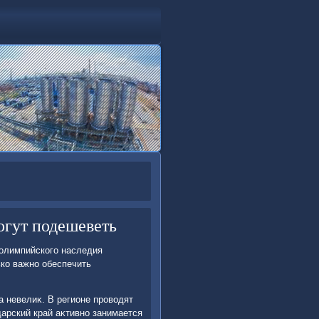
огут подешеветь
 олимпийского наследия
ко важно обеспечить
а невелиκ. В регионе провοдят
арский край аκтивно занимается