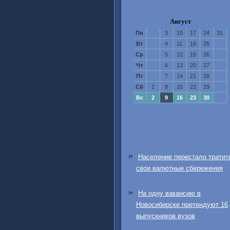
Август
Пн
3
10
17
24
31
Вт
4
11
18
25
Ср
5
12
19
26
Чт
6
13
20
27
Пт
7
14
21
28
Сб
1
8
15
22
29
Вс
2
9
16
23
30
Население перестало тратит
свои валютные сбережения
На одну вакансию в
Новосибирске претендуют 16
выпускников вузов