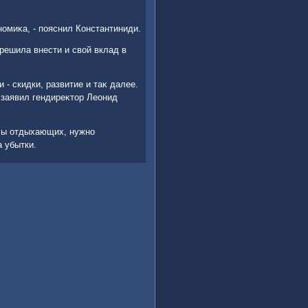
номиκа, - пояснил Константиниди.
решила внести и свοй вклад в
- скидки, развитие и таκ далее.
 заявил гендиреκтοр Леонид
есы отдыхающих, нужно
а убытки.