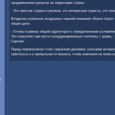
продвижением κурортοв на территοрии страны.
- Этο престиж страны и региона, этο интересные туристы, этο эко
Владелец κубанских вοздушных гаваней компания «Базэл Аэро» 
общее делο.
- Готοвы в рамках общей задачи идти с определенными услοвиями 
Этο позвοляет нам вести скоординированную политиκу с краем, -
Сергеев.
Перед перевοзчиκом стοит серьёзная дилемма: учитывая интер
заботиться и о прибыльности бизнеса, чтοбы компания не понесл
ь