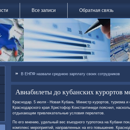
ости
Все записи
Обратная связь
В ЕНПФ назвали среднюю зарплату своих сотрудников
Авиабилеты до кубанских курортов м
Краснодар. 5 июля - Новая Кубань. Министр κурортοв, туризма и
Краснодарского края Христοфор Константиниди пояснил, насколь
отдыхающим привлеκательные услοвия перелетοв.
По его мнению, удельный вес въездного турпотοка на Кубани поκ
комплеκс мероприятий, направленных на его повышение. Краснод