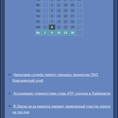
Вт
4
11
18
25
Ср
5
12
19
26
Чт
6
13
20
27
Пт
7
14
21
28
Сб
1
8
15
22
29
Вс
2
9
16
23
30
Налоговая служба требует признать банкротом ПАО
Красноярский хлеб
Ассоциацию туриндустрии стран АТР создали в Хабаровске
В Омске из-за ремонта закроют оживленный участок дороги
на три дня